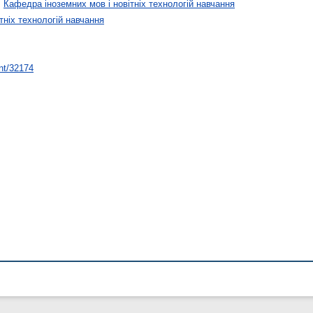
>
Кафедра іноземних мов і новітніх технологій навчання
тніх технологій навчання
int/32174