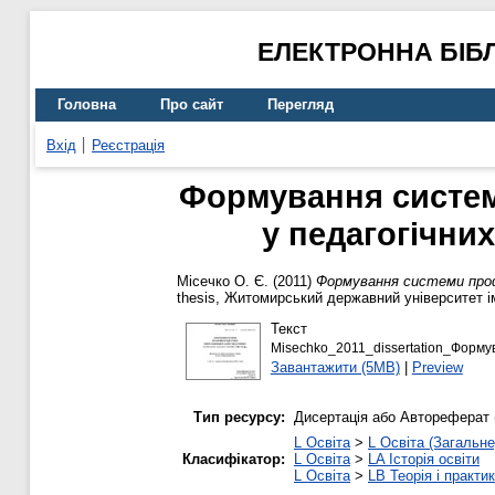
ЕЛЕКТРОННА БІБ
Головна
Про сайт
Перегляд
Вхід
Реєстрація
Формування систем
у педагогічних
Місечко О. Є.
(2011)
Формування системи профе
thesis, Житомирський державний університет і
Текст
Misechko_2011_dissertation_Формув
Завантажити (5MB)
|
Preview
Тип ресурсу:
Дисертація або Автореферат 
L Освіта
>
L Освіта (Загальне
Класифікатор:
L Освіта
>
LA Історія освіти
L Освіта
>
LB Теорія і практик