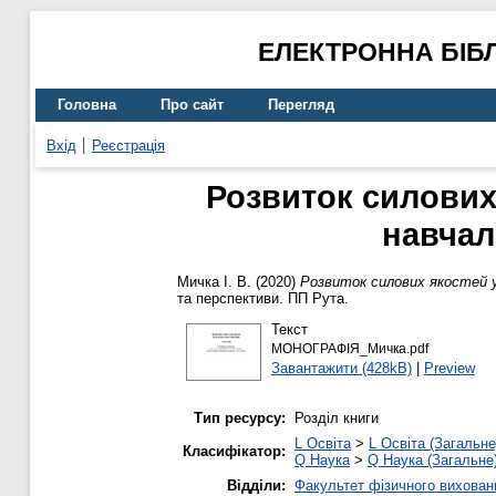
ЕЛЕКТРОННА БІБ
Головна
Про сайт
Перегляд
Вхід
Реєстрація
Розвиток силових
навчал
Мичка І. В.
(2020)
Розвиток силових якостей у
та перспективи. ПП Рута.
Текст
МОНОГРАФІЯ_Мичка.pdf
Завантажити (428kB)
|
Preview
Тип ресурсу:
Розділ книги
L Освіта
>
L Освіта (Загальне
Класифікатор:
Q Наука
>
Q Наука (Загальне
Відділи:
Факультет фізичного вихован