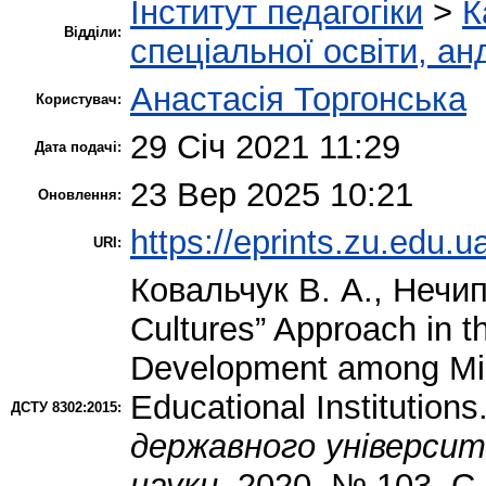
Інститут педагогіки
>
К
Відділи:
спеціальної освіти, ан
Анастасія Торгонська
Користувач:
29 Січ 2021 11:29
Дата подачі:
23 Вер 2025 10:21
Оновлення:
https://eprints.zu.edu.u
URI:
Ковальчук В. А.
,
Нечип
Cultures” Approach in t
Development among Milit
Educational Institutions
ДСТУ 8302:2015:
державного університе
науки
. 2020. № 103. С