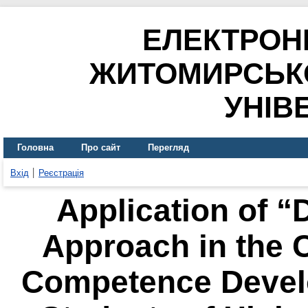
ЕЛЕКТРОН
ЖИТОМИРСЬК
УНІВ
Головна
Про сайт
Перегляд
Вхід
Реєстрація
Application of “
Approach in the C
Competence Devel