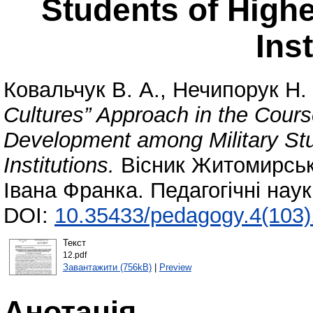
Students of Highe
Ins
Ковальчук В. А.
,
Нечипорук Н. 
Cultures” Approach in the Cours
Development among Military Stud
Institutions.
Вісник Житомирсько
Івана Франка. Педагогічні нау
DOI:
10.35433/pedagogy.4(103)
Текст
12.pdf
Завантажити (756kB)
|
Preview
Анотація