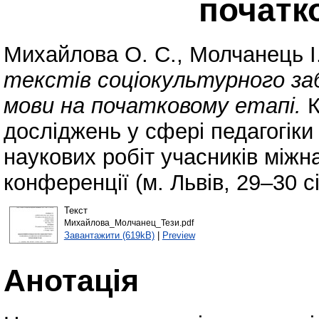
початк
Михайлова О. С.
,
Молчанець І
текстів соціокультурного заб
мови на початковому етапі.
К
досліджень у сфері педагогіки т
наукових робіт учасників міжн
конференції (м. Львів, 29–30 с
Текст
Михайлова_Молчанец_Тези.pdf
Завантажити (619kB)
|
Preview
Анотація