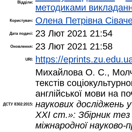
Відділи:
методиками викладання
Олена Петрівна Сівач
Користувач:
23 Лют 2021 21:54
Дата подачі:
23 Лют 2021 21:58
Оновлення:
https://eprints.zu.edu.u
URI:
Михайлова О. С.
,
Молч
текстів соціокультурн
англійської мови на п
наукових досліджень у
ДСТУ 8302:2015:
ХХІ ст.»: Збірник тез
міжнародної науково-п