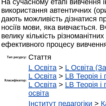
На сучасному етапі вивчення 
використання автентичних (ори
дають можливість дізнатися пр
носіїв мови, яка вивчається. 
велику кількість різноманітни
ефективного процесу вивчення
Стаття
Тип ресурсу:
L Освіта
>
L Освіта (З
L Освіта
>
LB Теорія і 
Класифікатор:
L Освіта
>
LB Теорія і 
освіта
Інститут педагогіки
>
К