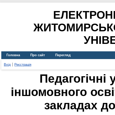
ЕЛЕКТРОН
ЖИТОМИРСЬК
УНІВ
Головна
Про сайт
Перегляд
Вхід
Реєстрація
Педагогічні 
іншомовного осв
закладах до