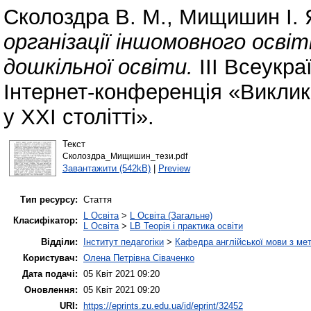
Сколоздра В. М.
,
Мищишин І. 
організації іншомовного осві
дошкільної освіти.
ІІІ Всеукра
Інтернет-конференція «Виклик
у ХХІ столітті».
Текст
Сколоздра_Мищишин_тези.pdf
Завантажити (542kB)
|
Preview
Тип ресурсу:
Стаття
L Освіта
>
L Освіта (Загальне)
Класифікатор:
L Освіта
>
LB Теорія і практика освіти
Відділи:
Інститут педагогіки
>
Кафедра англійської мови з мет
Користувач:
Олена Петрівна Сіваченко
Дата подачі:
05 Квіт 2021 09:20
Оновлення:
05 Квіт 2021 09:20
URI:
https://eprints.zu.edu.ua/id/eprint/32452