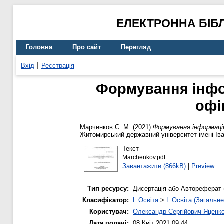
ЕЛЕКТРОННА БІБ
Головна
Про сайт
Перегляд
Вхід
Реєстрація
Формування інфор
офі
Марченков С. М.
(2021)
Формування інформацій
Житомирський державний університет імені Ів
Текст
Marchenkov.pdf
Завантажити (866kB)
|
Preview
Тип ресурсу:
Дисертація або Автореферат 
Класифікатор:
L Освіта
>
L Освіта (Загальне
Користувач:
Олександр Сергійович Яценк
Дата подачі:
08 Квіт 2021 09:44