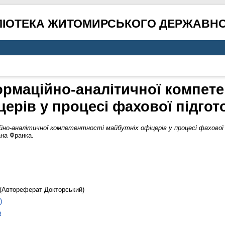
ЛІОТЕКА ЖИТОМИРСЬКОГО ДЕРЖАВНО
маційно-аналітичної компете
церів у процесі фахової підгот
но-аналітичної компетентності майбутніх офіцерів у процесі фахової 
ана Франка.
(Автореферат Докторський)
)
о