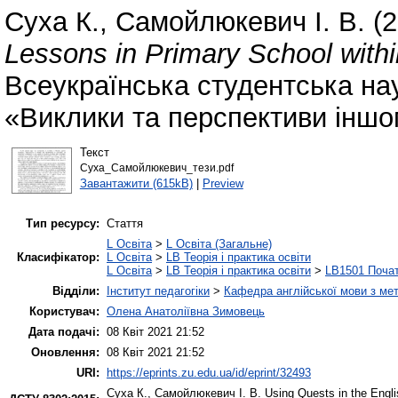
Суха К.
,
Самойлюкевич І. В.
(2
Lessons in Primary School withi
Всеукраїнська студентська на
«Виклики та перспективи іншом
Текст
Суха_Самойлюкевич_тези.pdf
Завантажити (615kB)
|
Preview
Тип ресурсу:
Стаття
L Освіта
>
L Освіта (Загальне)
Класифікатор:
L Освіта
>
LB Теорія і практика освіти
L Освіта
>
LB Теорія і практика освіти
>
LB1501 Почат
Відділи:
Інститут педагогіки
>
Кафедра англійської мови з мет
Користувач:
Олена Анатоліївна Зимовець
Дата подачі:
08 Квіт 2021 21:52
Оновлення:
08 Квіт 2021 21:52
URI:
https://eprints.zu.edu.ua/id/eprint/32493
Суха К.
,
Самойлюкевич І. В.
Using Quests in the Engli