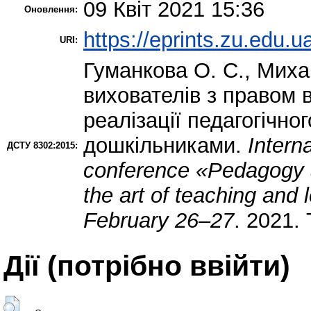
09 Квіт 2021 15:36
Оновлення:
https://eprints.zu.edu.u
URI:
Гуманкова О. С.
,
Миха
вихователів з правом 
реалізації педагогічног
дошкільниками.
Interna
ДСТУ 8302:2015:
conference «Pedagogy 
the art of teaching and
February 26–27
. 2021. 
Дії ​​(потрібно ввійти)