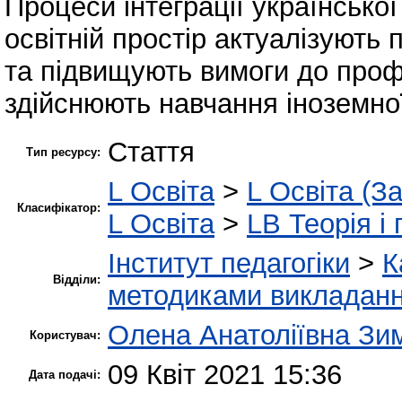
Процеси інтеграції української
освітній простір актуалізують
та підвищують вимоги до профе
здійснюють навчання іноземної
Стаття
Тип ресурсу:
L Освіта
>
L Освіта (З
Класифікатор:
L Освіта
>
LB Теорія і 
Інститут педагогіки
>
К
Відділи:
методиками викладання
Олена Анатоліївна Зи
Користувач:
09 Квіт 2021 15:36
Дата подачі: