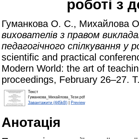
роботі з 
Гуманкова О. С.
,
Михайлова О
вихователів з правом викладан
педагогічного спілкування у р
scientific and practical confer
Modern World: the art of teachi
proceedings, February 26–27. Т.
Текст
Гуманкова_Михайлова_Тези.pdf
Завантажити (445kB)
|
Preview
Анотація