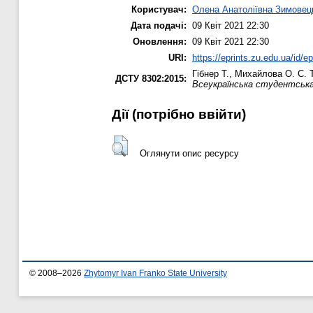
Користувач:
Олена Анатоліївна Зимовец
Дата подачі:
09 Квіт 2021 22:30
Оновлення:
09 Квіт 2021 22:30
URI:
https://eprints.zu.edu.ua/id/e
Гібнер Т.
,
Михайлова О. С.
T
ДСТУ 8302:2015:
Всеукраїнська студентська
Дії ​​(потрібно ввійти)
Оглянути опис ресурсу
© 2008–2026
Zhytomyr Ivan Franko State University