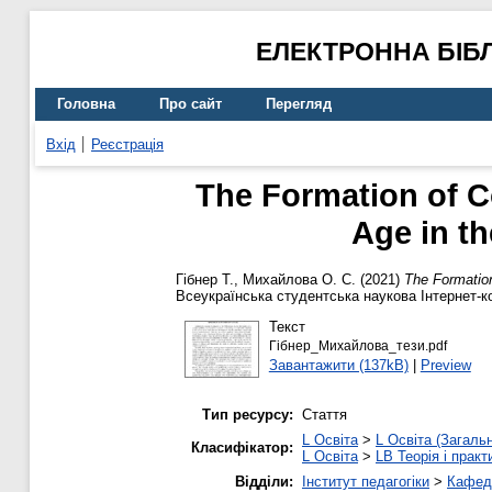
ЕЛЕКТРОННА БІБ
Головна
Про сайт
Перегляд
Вхід
Реєстрація
The Formation of Co
Age in th
Гібнер Т.
,
Михайлова О. С.
(2021)
The Formation
Всеукраїнська студентська наукова Інтернет-ко
Текст
Гiбнер_Михайлова_тези.pdf
Завантажити (137kB)
|
Preview
Тип ресурсу:
Стаття
L Освіта
>
L Освіта (Загаль
Класифікатор:
L Освіта
>
LB Теорія і практ
Відділи:
Інститут педагогіки
>
Кафедр