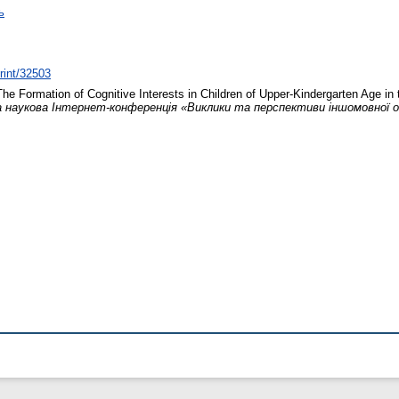
ь
print/32503
he Formation of Cognitive Interests in Children of Upper-Kindergarten Age in 
 наукова Інтернет-конференція «Виклики та перспективи іншомовної о