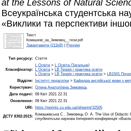
at the Lessons of Natural Scien
Всеукраїнська студентська на
«Виклики та перспективи іншом
Текст
Комашевс_ка_Зимовец__тези.pdf
Завантажити (211kB)
|
Preview
Тип ресурсу:
Стаття
L Освіта
>
L Освіта (Загальне)
Класифікатор:
L Освіта
>
LB Теорія і практика освіти
L Освіта
>
LB Теорія і практика освіти
>
LB1501 Почат
Відділи:
Інститут педагогіки
>
Кафедра англійської мови з мет
Користувач:
Олена Анатоліївна Зимовець
Дата подачі:
09 Квіт 2021 22:31
Оновлення:
09 Квіт 2021 22:31
URI:
https://eprints.zu.edu.ua/id/eprint/32505
Комашевська С.
,
Зимовець О. А.
The Use of Didactic 
ДСТУ 8302:2015:
студентська наукова Інтернет-конференція «Викли