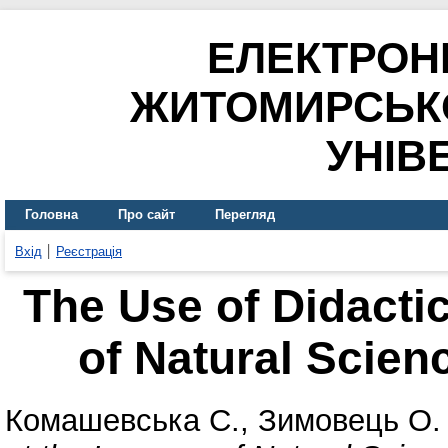
ЕЛЕКТРОН
ЖИТОМИРСЬК
УНІВ
Головна
Про сайт
Перегляд
Вхід
Реєстрація
The Use of Didacti
of Natural Scien
Комашевська С.
,
Зимовець О.