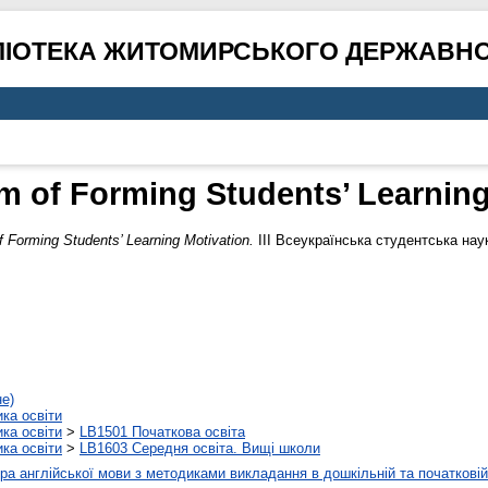
ЛІОТЕКА ЖИТОМИРСЬКОГО ДЕРЖАВНО
m of Forming Students’ Learning
 Forming Students’ Learning Motivation.
ІІІ Всеукраїнська студентська нау
не)
ика освіти
ика освіти
>
LB1501 Початкова освіта
ика освіти
>
LB1603 Середня освіта. Вищі школи
а англійської мови з методиками викладання в дошкільній та початковій 