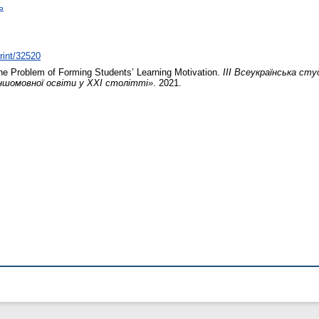
ь
print/32520
e Problem of Forming Students’ Learning Motivation.
ІІІ Всеукраїнська ст
ншомовної освіти у ХХІ столітті»
. 2021.