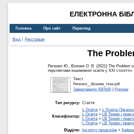
ЕЛЕКТРОННА БІБ
Головна
Про сайт
Перегляд
Вхід
Реєстрація
The Proble
Регенел Ю.
,
Вознюк О. В.
(2021)
The Problem of
перспективи іншомовної освіти у ХХІ столітті».
Текст
Регенел__Вознюк_тези.pdf
Завантажити (587kB)
|
Preview
Тип ресурсу:
Стаття
L Освіта
>
L Освіта (Загаль
L Освіта
>
LB Теорія і практ
Класифікатор:
L Освіта
>
LB Теорія і практ
L Освіта
>
LB Теорія і практ
Відділи:
Інститут педагогіки
>
Кафедр