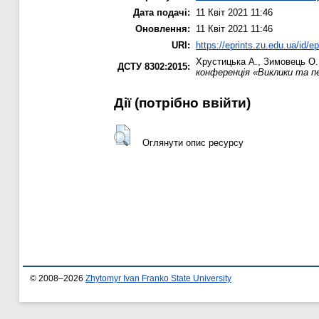
Дата подачі:
11 Квіт 2021 11:46
Оновлення:
11 Квіт 2021 11:46
URI:
https://eprints.zu.edu.ua/id/e
Хрустицька А.
,
Зимовець О.
ДСТУ 8302:2015:
конференція «Виклики та п
Дії ​​(потрібно ввійти)
Оглянути опис ресурсу
© 2008–2026
Zhytomyr Ivan Franko State University