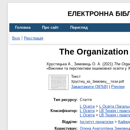
ЕЛЕКТРОННА БІБ
Головна
Про сайт
Перегляд
Вхід
Реєстрація
The Organization
Хрустицька А.
,
Зимовець О. А.
(2021)
The Organ
«Виклики та перспективи іншомовної освіти у Х
Текст
Хрустиц_ка_Зимовец__тези.pdf
Завантажити (397kB)
|
Preview
Тип ресурсу:
Стаття
L Освіта
>
L Освіта (Загаль
Класифікатор:
L Освіта
>
LB Теорія і практ
L Освіта
>
LB Теорія і практ
Відділи:
Інститут педагогіки
>
Кафедр
Користувач:
Олена Анатоліївна Зимовец