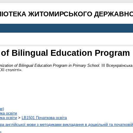
ЛІОТЕКА ЖИТОМИРСЬКОГО ДЕРЖАВНО
 of Bilingual Education Program 
ization of Bilingual Education Program in Primary School.
ІІІ Всеукраїнська
ХІ столітті».
не)
ика освіти
ика освіти
>
LB1501 Початкова освіта
а англійської мови з методиками викладання в дошкільній та початковій 
ь