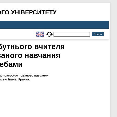
ГО УНІВЕРСИТЕТУ
йбутнього вчителя
ваного навчання
ребами
актикоорієнтованого навчання
мені Івана Франка.