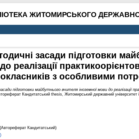
ЛІОТЕКА ЖИТОМИРСЬКОГО ДЕРЖАВНО
тодичні засади підготовки ма
 до реалізації практикоорієнто
окласників з особливими пот
асади підготовки майбутнього вчителя іноземної мови до реалізації пр
тореферат Кандитатський thesis, Житомирський державний університет і
(Автореферат Кандитатський)
)