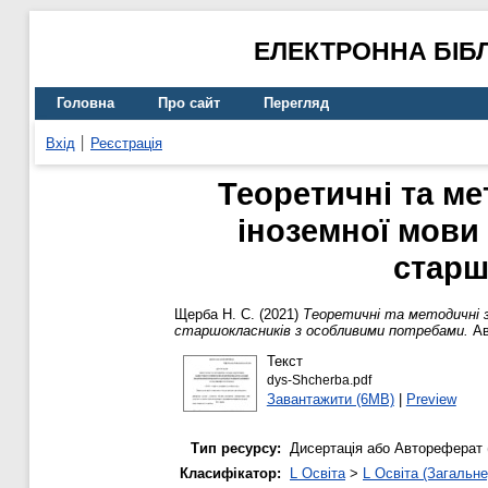
ЕЛЕКТРОННА БІБ
Головна
Про сайт
Перегляд
Вхід
Реєстрація
Теоретичні та ме
іноземної мови
старш
Щерба Н. С.
(2021)
Теоретичні та методичні з
старшокласників з особливими потребами.
Ав
Текст
dys-Shcherba.pdf
Завантажити (6MB)
|
Preview
Тип ресурсу:
Дисертація або Автореферат 
Класифікатор:
L Освіта
>
L Освіта (Загальне