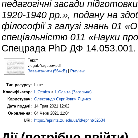
педагогічні засади підготовки 
1920-1940 рр.», подану на з
філософії з галузі знань 01 «
спеціальністю 011 «Науки про 
Спецрада PhD ДФ 14.053.001.
Текст
vidguk-Yagupov.pdf
Завантажити (564kB)
|
Preview
Тип ресурсу:
Інше
Класифікатор:
L Освіта
>
L Освіта (Загальне)
Користувач:
Олександр Сергійович Яценко
Дата подачі:
14 Трав 2021 12:02
Оновлення:
04 Черв 2021 11:04
URI:
https://eprints.zu.edu.ua/id/eprint/32634
Дії ​​(потрібно ввійти)