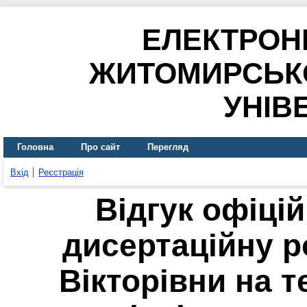
ЕЛЕКТРОН
ЖИТОМИРСЬК
УНІВ
Головна
Про сайт
Перегляд
Вхід
Реєстрація
Відгук офіці
дисертаційну р
Вікторівни на т