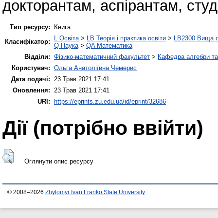
докторантам, аспірантам, сту
Тип ресурсу:
Книга
L Освіта
>
LB Теорія і практика освіти
>
LB2300 Вища о
Класифікатор:
Q Наука
>
QA Математика
Відділи:
Фізико-математичний факультет
>
Кафедра алгебри та
Користувач:
Ольга Анатоліївна Чемерис
Дата подачі:
23 Трав 2021 17:41
Оновлення:
23 Трав 2021 17:41
URI:
https://eprints.zu.edu.ua/id/eprint/32686
Дії ​​(потрібно ввійти)
Оглянути опис ресурсу
© 2008–2026
Zhytomyr Ivan Franko State University