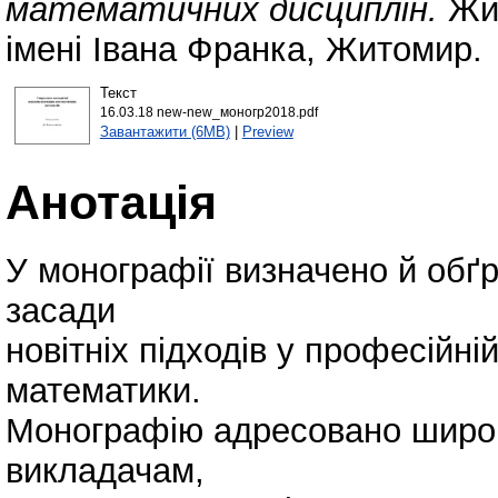
математичних дисциплін.
Жит
імені Івана Франка, Житомир.
Текст
16.03.18 new-new_моногр2018.pdf
Завантажити (6MB)
|
Preview
Анотація
У монографії визначено й обґр
засади
новітніх підходів у професійні
математики.
Монографію адресовано широк
викладачам,