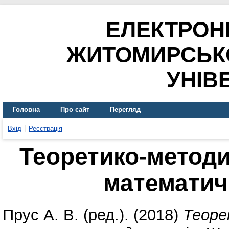
ЕЛЕКТРОН
ЖИТОМИРСЬК
УНІВ
Головна
Про сайт
Перегляд
Вхід
Реєстрація
Теоретико-методи
математич
Прус А. В.
(ред.). (2018)
Теоре