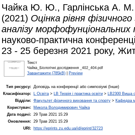
Чайка Ю. Ю.
,
Гарлінська А. М.
(2021)
Оцінка рівня фізичного 
аналізу морфофунціональних п
науково-практична конференція
23 - 25 березня 2021 року, Жи
Текст
Чайка_Біологічні дослідження _402_404.pdf
Завантажити (785kB)
|
Preview
Тип ресурсу:
Доповідь на конференції або симпозіумі (Інше)
Класифікатор:
L Освіта
>
LB Теорія і практика освіти
>
LB2300 Вища о
Відділи:
Факультет фізичного виховання та спорту
>
Кафедра м
Користувач:
Микола Володимирович Чайка
Дата подачі:
29 Трав 2021 15:29
Оновлення:
29 Трав 2021 15:29
URI:
https://eprints.zu.edu.ua/id/eprint/32723