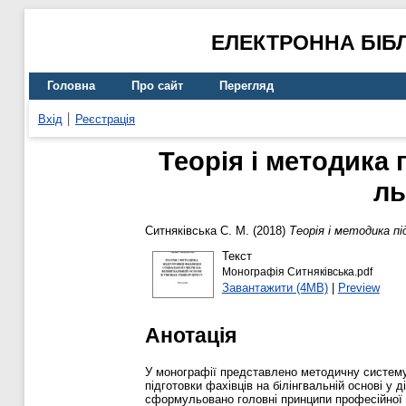
ЕЛЕКТРОННА БІБ
Головна
Про сайт
Перегляд
Вхід
Реєстрація
Теорія і методика 
ль
Ситняківська С. М.
(2018)
Теорія і методика пі
Текст
Монографія Ситняківська.pdf
Завантажити (4MB)
|
Preview
Анотація
У монографії представлено методичну систему п
підготовки фахівців на білінгвальній основі у
сформульовано головні принципи професійної пі