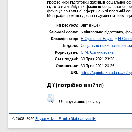
професійної підготовки фахівців соціальної сф
підготовки майбутніх фахівців соціальної сфер
фахівців соціальної сфери на білінгвальній осн
Монграфія рекомендована науковцям, викладач
Тип ресурсу:
Звіт (Інше)
Ключові слова:
білінгвальна підготовка, фа
Класифікатор:
H Суспільні Науки
>
H Соціа
Відділи:
Соціально-психологічний фа
Користувач:
С.М. Ситняківська
Дата подачі:
30 Трав 2021 23:26
Оновлення:
30 Трав 2021 23:26
URI:
https://eprints.zu.edu.ua/id/ep
Дії ​​(потрібно ввійти)
Оглянути опис ресурсу
© 2008–2026
Zhytomyr Ivan Franko State University