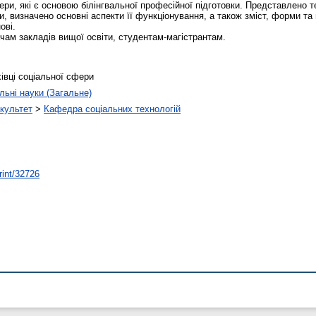
ери, які є основою білінгвальної професійної підготовки. Представлено 
и, визначено основні аспекти її функціонування, а також зміст, форми та
ові.
ам закладів вищої освіти, студентам-магістрантам.
хівці соціальної сфери
льні науки (Загальне)
культет
>
Кафедра соціальних технологій
rint/32726