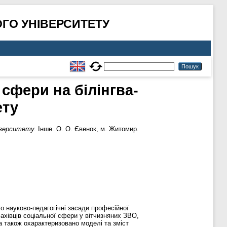
ГО УНІВЕРСИТЕТУ
 сфери на білінгва-
ету
ніверситету.
Інше. О. О. Євенок, м. Житомир.
о науково-педагогічні засади професійної
фахівців соціальної сфери у вітчизняних ЗВО,
а також охарактеризовано моделі та зміст