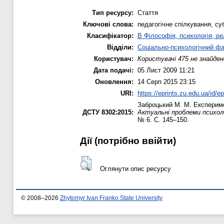
Тип ресурсу:
Стаття
Ключові слова:
педагогічне спілкування, су
Класифікатор:
B Філософія, психологія, рел
Відділи:
Соціально-психологічний ф
Користувач:
Користувачі 475 не знайден
Дата подачі:
05 Лист 2009 11:21
Оновлення:
14 Серп 2015 23:15
URI:
https://eprints.zu.edu.ua/id/ep
Заброцький М. М.
Експериме
ДСТУ 8302:2015:
Актуальні проблеми психоло
№ 6. С. 145–150.
Дії ​​(потрібно ввійти)
Оглянути опис ресурсу
© 2008–2026
Zhytomyr Ivan Franko State University