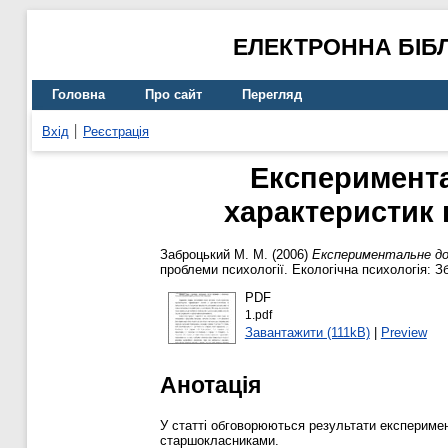
ЕЛЕКТРОННА БІБ
Головна
Про сайт
Перегляд
Вхід
Реєстрація
Експеримента
характеристик 
Заброцький М. М.
(2006)
Експериментальне дос
проблеми психології. Екологічна психологія: Зб
PDF
1.pdf
Завантажити (111kB)
|
Preview
Анотація
У статті обговорюються результати експеримен
старшокласниками.