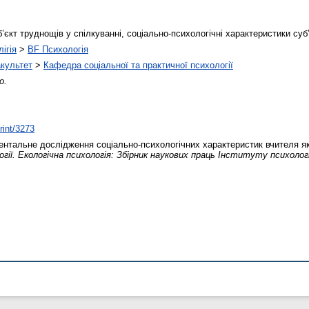
б’єкт труднощів у спілкуванні, соціально-психологічні характеристики суб
ігія
>
BF Психологія
акультет
>
Кафедра соціальної та практичної психології
о.
rint/3273
нтальне дослідження соціально-психологічних характеристик вчителя як 
гії. Екологічна психологія: Збірник наукових праць Інституту психологі