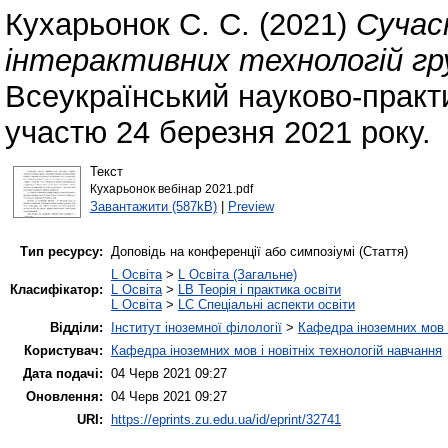
Кухарьонок С. С.
(2021)
Сучас
інтерактивних технологій гр
Всеукраїнський науково-практ
участю 24 березня 2021 року.
Текст
Кухарьонок вебінар 2021.pdf
Завантажити (587kB)
|
Preview
Тип ресурсу:
Доповідь на конференції або симпозіумі (Стаття)
L Освіта
>
L Освіта (Загальне)
Класифікатор:
L Освіта
>
LB Теорія і практика освіти
L Освіта
>
LC Спеціальні аспекти освіти
Відділи:
Інститут іноземної філології
>
Кафедра іноземних мов і
Користувач:
Кафедра іноземних мов і новітніх технологій навчання
Дата подачі:
04 Черв 2021 09:27
Оновлення:
04 Черв 2021 09:27
URI:
https://eprints.zu.edu.ua/id/eprint/32741