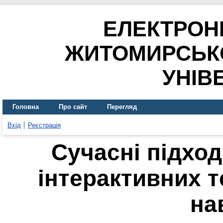
ЕЛЕКТРОН
ЖИТОМИРСЬК
УНІВ
Головна
Про сайт
Перегляд
Вхід
Реєстрація
Сучасні підхо
інтерактивних т
на