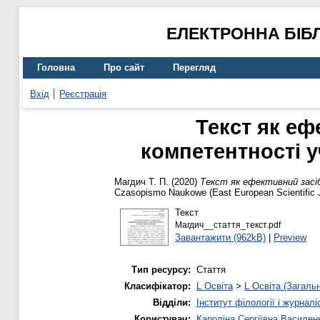
ЕЛЕКТРОННА БІБ
Головна
Про сайт
Перегляд
Вхід
Реєстрація
Текст як е
компетентності у
Магдич Т. П.
(2020)
Текст як ефективний засіб
Czasopismo Naukowe (East European Scientific J
Текст
Магдич__стаття_текст.pdf
Завантажити (962kB)
|
Preview
Тип ресурсу:
Стаття
Класифікатор:
L Освіта
>
L Освіта (Загаль
Відділи:
Інститут філології і журналі
Користувач:
Кароліна Сергіївна Василен