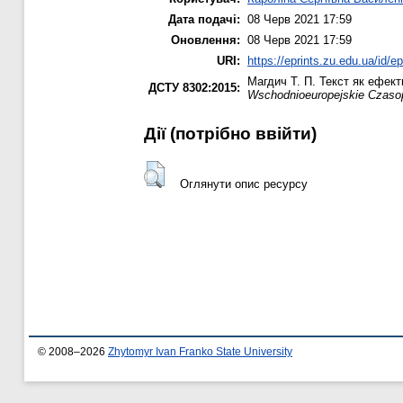
Дата подачі:
08 Черв 2021 17:59
Оновлення:
08 Черв 2021 17:59
URI:
https://eprints.zu.edu.ua/id/e
Магдич Т. П.
Текст як ефекти
ДСТУ 8302:2015:
Wschodnioeuropejskie Czasop
Дії ​​(потрібно ввійти)
Оглянути опис ресурсу
© 2008–2026
Zhytomyr Ivan Franko State University