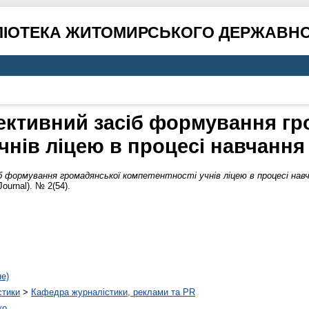
ЛІОТЕКА ЖИТОМИРСЬКОГО ДЕРЖАВНО
фективний засіб формування гр
чнів ліцею в процесі навчання
 формування громадянської компетентності учнів ліцею в процесі навча
ournal). № 2(54).
не)
стики
>
Кафедра журналістики, реклами та PR
ко