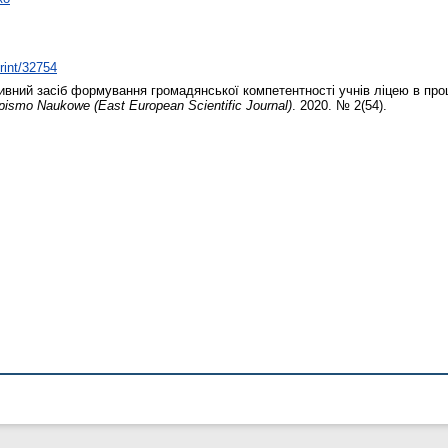
print/32754
вний засіб формування громадянської компетентності учнів ліцею в проц
ismo Naukowe (East European Scientific Journal)
. 2020. № 2(54).