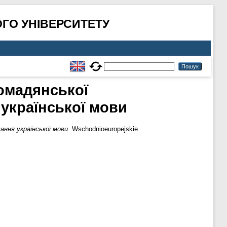
ГО УНІВЕРСИТЕТУ
омадянської
 української мови
ння української мови.
Wschodnioeuropejskie