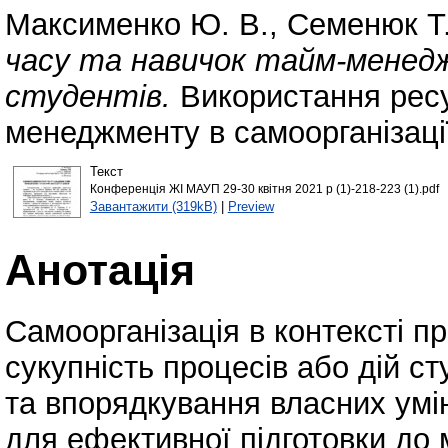
Максименко Ю. В.
,
Семенюк Т.
часу та навичок тайм-менедж
студентів.
Використання ресу
менеджменту в самоорганізації
Текст
Конференція ЖІ МАУП 29-30 квітня 2021 р (1)-218-223 (1).pdf
Завантажити (319kB)
|
Preview
Анотація
Самоорганізація в контексті п
сукупність процесів або дій с
та впорядкування власних умін
для ефективної підготовки до 