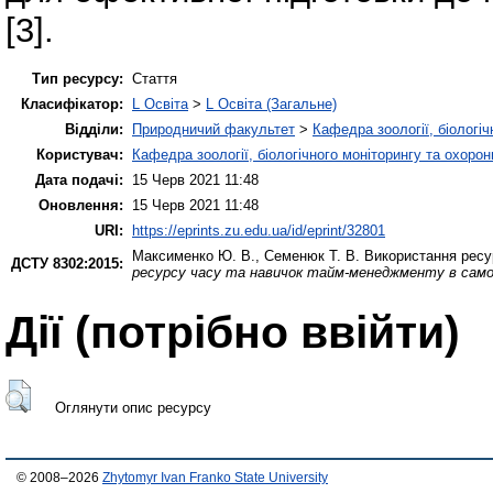
[3].
Тип ресурсу:
Стаття
Класифікатор:
L Освіта
>
L Освіта (Загальне)
Відділи:
Природничий факультет
>
Кафедра зоології, біологі
Користувач:
Кафедра зоології, біологічного моніторингу та охоро
Дата подачі:
15 Черв 2021 11:48
Оновлення:
15 Черв 2021 11:48
URI:
https://eprints.zu.edu.ua/id/eprint/32801
Максименко Ю. В.
,
Семенюк Т. В.
Використання ресур
ДСТУ 8302:2015:
ресурсу часу та навичок тайм-менеджменту в самоо
Дії ​​(потрібно ввійти)
Оглянути опис ресурсу
© 2008–2026
Zhytomyr Ivan Franko State University