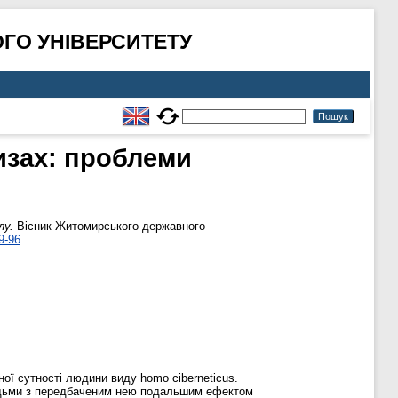
ГО УНІВЕРСИТЕТУ
изах: проблеми
лу.
Вісник Житомирського державного
9-96
.
ої сутності людини виду homo ciberneticus.
юдьми з передбаченим нею подальшим ефектом