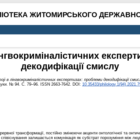
ЛІОТЕКА ЖИТОМИРСЬКОГО ДЕРЖАВНО
лінгвокриміналістичних експерт
декодифікації смислу
oji в лінгвокриміналістичних експертизах: проблеми декодифікації смис
науки. № 94. С. 79–96. ISSN 2663-7642. DOI:
10.35433/philology.1(94).2021.7
ервної трансформації, постійно змінюючи акценти онтологічної та онтичн
півіснування залишається комунікація як субстрат порозуміння між л