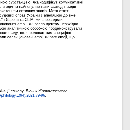
нною субстанцією, яка кодифікує комунікативні
ли один із найпопулярніших сьогодні видів
ристанням оптичних знаків. Мета статті
 судових справ України з апеляцією до вже
країн Європи та США, ми впровадили
онованих emoji, які респондентам необхідно
льшою аналітичною обробкою продемонстрували
ічного виду, що є релевантним специфіці
али селекціоновані emoji як hate emoji, що
ікації смислу.
Вісник Житомирського
/philology.1(94).2021.79-96
.