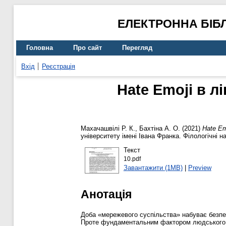
ЕЛЕКТРОННА БІБ
Головна
Про сайт
Перегляд
Вхід
Реєстрація
Hate Еmoji в 
Махачашвілі Р. К.
,
Бахтіна А. О.
(2021)
Hate Еm
університету імені Івана Франка. Філологічні 
Текст
10.pdf
Завантажити (1MB)
|
Preview
Анотація
Доба «мережевого суспільства» набуває безпер
Проте фундаментальним фактором людського с