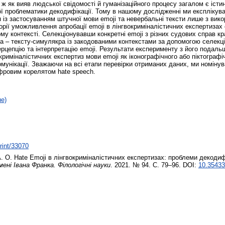
 ж як вияв людської свідомості й гуманізаційного процесу загалом є істи
ї проблематики декодифікації. Тому в нашому дослідженні ми експлікува
 із застосуванням штучної мови emoji та невербальні тексти лише з вико
орії уможливлення апробації emoji в лінгвокриміналістичних експертизах
ому контексті. Селекціонувавши конкретні emoji з різних судових справ 
та – тексту-симулякра із закодованими контекстами за допомогою селекці
перцепцію та інтерпретацію emoji. Результати експерименту з його пода
криміналістичних експертиз мови emoji як іконографічного або піктограф
комунікації. Зважаючи на всі етапи перевірки отриманих даних, ми номінув
фровим корелятом hate speech.
не)
print/33070
. О.
Hate Еmoji в лінгвокриміналістичних експертизах: проблеми декодиф
ені Івана Франка. Філологічні науки
. 2021. № 94. С. 79–96. DOI:
10.35433