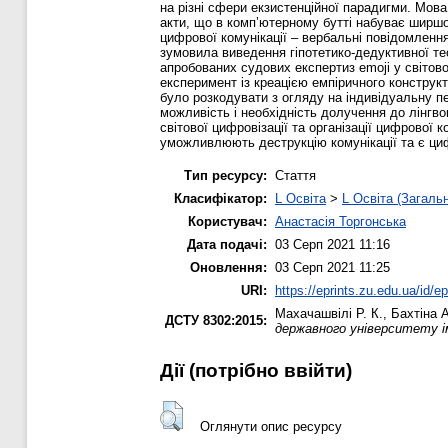
на різні сфери екзистенційної парадигми. Мова
акти, що в комп’ютерному бутті набуває ширшо
цифрової комунікації – вербальні повідомлення
зумовила виведення гіпотетико-дедуктивної те
апробованих судових експертиз emoji у світов
експеримент із креацією емпіричного конструк
було розкодувати з огляду на індивідуальну 
можливість і необхідність долучення до лінгво
світової цифровізації та організації цифрової 
уможливлюють деструкцію комунікації та є ци
Тип ресурсу:
Стаття
Класифікатор:
L Освіта
>
L Освіта (Загаль
Користувач:
Анастасія Торгонська
Дата подачі:
03 Серп 2021 11:16
Оновлення:
03 Серп 2021 11:25
URI:
https://eprints.zu.edu.ua/id/e
Махачашвілі Р. К.
,
Бахтіна А
ДСТУ 8302:2015:
державного університету ім
Дії ​​(потрібно ввійти)
Оглянути опис ресурсу