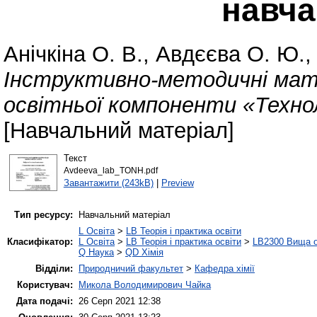
навча
Анічкіна О. В.
,
Авдєєва О. Ю.
Інструктивно-методичні мате
освітньої компоненти «Техноло
[Навчальний матеріал]
Текст
Avdeeva_lab_TONH.pdf
Завантажити (243kB)
|
Preview
Тип ресурсу:
Навчальний матеріал
L Освіта
>
LB Теорія і практика освіти
Класифікатор:
L Освіта
>
LB Теорія і практика освіти
>
LB2300 Вища о
Q Наука
>
QD Хімія
Відділи:
Природничий факультет
>
Кафедра хімії
Користувач:
Микола Володимирович Чайка
Дата подачі:
26 Серп 2021 12:38