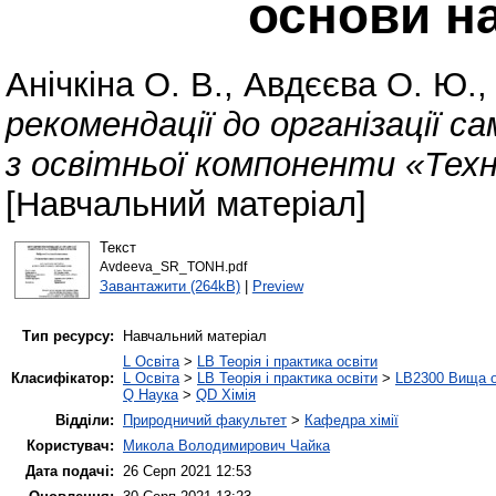
основи на
Анічкіна О. В.
,
Авдєєва О. Ю.
рекомендації до організації с
з освітньої компоненти «Техно
[Навчальний матеріал]
Текст
Avdeeva_SR_TONH.pdf
Завантажити (264kB)
|
Preview
Тип ресурсу:
Навчальний матеріал
L Освіта
>
LB Теорія і практика освіти
Класифікатор:
L Освіта
>
LB Теорія і практика освіти
>
LB2300 Вища о
Q Наука
>
QD Хімія
Відділи:
Природничий факультет
>
Кафедра хімії
Користувач:
Микола Володимирович Чайка
Дата подачі:
26 Серп 2021 12:53