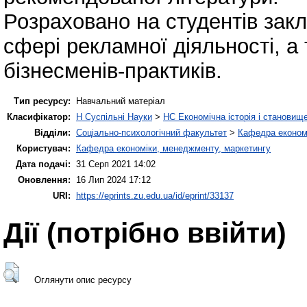
Розраховано на студентів закла
сфері рекламної діяльності, а 
бізнесменів-практиків.
Тип ресурсу:
Навчальний матеріал
Класифікатор:
H Суспільні Науки
>
HC Економічна історія і становищ
Відділи:
Соціально-психологічний факультет
>
Кафедра економі
Користувач:
Кафедра економіки, менеджменту, маркетингу
Дата подачі:
31 Серп 2021 14:02
Оновлення:
16 Лип 2024 17:12
URI:
https://eprints.zu.edu.ua/id/eprint/33137
Дії ​​(потрібно ввійти)
Оглянути опис ресурсу