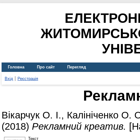
ЕЛЕКТРОН
ЖИТОМИРСЬК
УНІВ
Головна
Про сайт
Перегляд
Вхід
Реєстрація
Реклам
Вікарчук О. І.
,
Калініченко О. 
(2018)
Рекламний креатив.
[Н
Текст