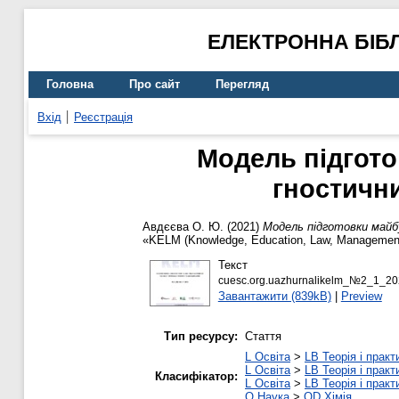
ЕЛЕКТРОННА БІБ
Головна
Про сайт
Перегляд
Вхід
Реєстрація
Модель підгото
гностични
Авдєєва О. Ю.
(2021)
Модель підготовки майбу
«KELM (Knowledge, Education, Law, Managemen
Текст
cuesc.org.uazhurnalikelm_№2_1_20
Завантажити (839kB)
|
Preview
Тип ресурсу:
Стаття
L Освіта
>
LB Теорія і практ
L Освіта
>
LB Теорія і практ
Класифікатор:
L Освіта
>
LB Теорія і практ
Q Наука
>
QD Хімія