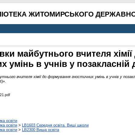
ЛІОТЕКА ЖИТОМИРСЬКОГО ДЕРЖАВНО
вки майбутнього вчителя хімі
х умінь в учнів у позакласній 
тнього вчителя хімії до формування гностичних умінь в учнів у позакл
t)».
21.pdf
ика освіти
ика освіти
>
LB1603 Середня освіта. Вищі школи
ика освіти
>
LB2300 Вища освіта