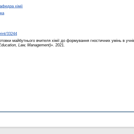
афедра хімії
ка
print/33244
товки майбутнього вчителя хімії до формування гностичних умінь в учнів
Education, Law, Management)»
. 2021.