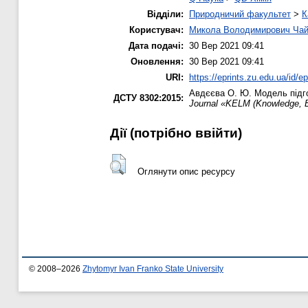
Відділи:
Природничий факультет
>
К
Користувач:
Микола Володимирович Чай
Дата подачі:
30 Вер 2021 09:41
Оновлення:
30 Вер 2021 09:41
URI:
https://eprints.zu.edu.ua/id/e
Авдєєва О. Ю.
Модель підго
ДСТУ 8302:2015:
Journal «KELM (Knowledge, 
Дії ​​(потрібно ввійти)
Оглянути опис ресурсу
© 2008–2026
Zhytomyr Ivan Franko State University