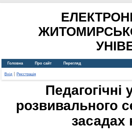
ЕЛЕКТРОН
ЖИТОМИРСЬК
УНІВ
Головна
Про сайт
Перегляд
Вхід
Реєстрація
Педагогічні 
розвивального 
засадах 