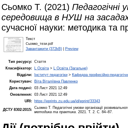
Сьомко Т.
(2021)
Педагогічні у
середовища в НУШ на засада
сучасної науки: методика та пр
Текст
Сьомко_тези.pdf
Завантажити (372kB)
|
Preview
Тип ресурсу:
Стаття
Класифікатор:
L Освіта
>
L Освіта (Загальне)
Відділи:
Інститут педагогіки
>
Кафедра професійно-педагогічної
Користувач:
Віта Віталіївна Павленко
Дата подачі:
03 Лист 2021 12:49
Оновлення:
03 Лист 2021 12:49
URI:
https://eprints.zu.edu.ua/id/eprint/33343
Сьомко Т.
Педагогічні умови організації розвивальн
ДСТУ 8302:2015:
методика та практика
. 2021. Т. 2. С. 84–87.
Дії ​​(потрібно ввійти)