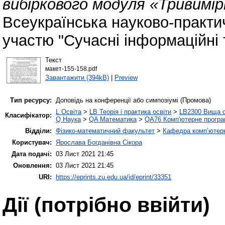
вибіркового модуля «Тривимі
Всеукраїнська науково-практ
участю "Сучасні інформаційні те
Текст
макет-155-158.pdf
Завантажити (394kB)
|
Preview
Тип ресурсу:
Доповідь на конференції або симпозіумі (Промова)
L Освіта
>
LB Теорія і практика освіти
>
LB2300 Вища о
Класифікатор:
Q Наука
>
QA Математика
>
QA76 Комп'ютерне програ
Відділи:
Фізико-математичний факультет
>
Кафедра комп’ютерн
Користувач:
Ярослава Богданівна Сікора
Дата подачі:
03 Лист 2021 21:45
Оновлення:
03 Лист 2021 21:45
URI:
https://eprints.zu.edu.ua/id/eprint/33351
Дії ​​(потрібно ввійти)