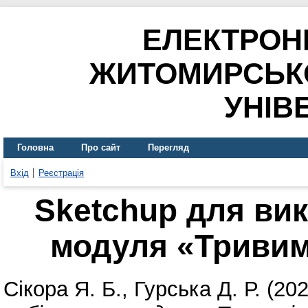
ЕЛЕКТРОН
ЖИТОМИРСЬК
УНІВ
Головна
Про сайт
Перегляд
Вхід
Реєстрація
Sketchup для ви
модуля «Триви
Сікора Я. Б.
,
Гурська Д. Р.
(20