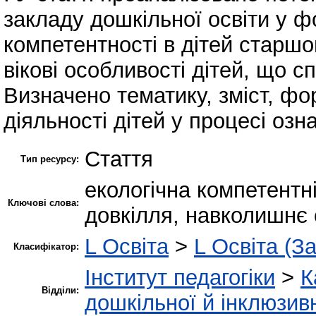
закладу дошкільної освіти у ф
компетентності в дітей старшо
вікові особливості дітей, що с
Визначено тематику, зміст, фор
діяльності дітей у процесі оз
Стаття
Тип ресурсу:
екологічна компетентн
Ключові слова:
довкілля, навколишнє
L Освіта
>
L Освіта (З
Класифікатор:
Інститут педагогіки
>
К
Відділи:
дошкільної й інклюзивн