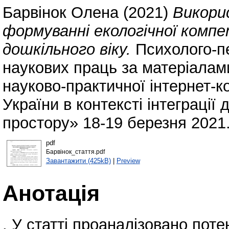
Барвінок Олена
(2021)
Викори
формуванні екологічної комп
дошкільного віку.
Психолого-пе
наукових праць за матеріалами
науково-практичної інтернет-к
України в контексті інтеграції
простору» 18-19 березня 2021.
pdf
Барвінок_стаття.pdf
Завантажити (425kB)
|
Preview
Анотація
. У статті проаналізовано поте