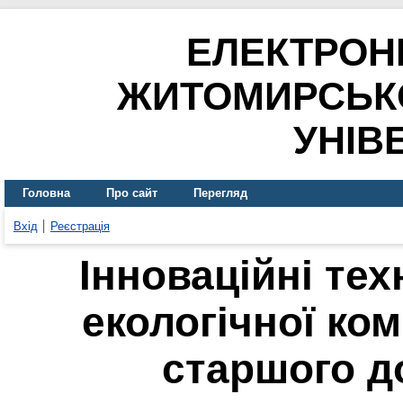
ЕЛЕКТРОН
ЖИТОМИРСЬК
УНІВ
Головна
Про сайт
Перегляд
Вхід
Реєстрація
Інноваційні те
екологічної ком
старшого д