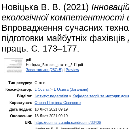
Новіцька В. В.
(2021)
Інноваці
екологічної компетентності в
Впровадження сучасних технол
підготовки майбутніх фахівців 
праць. С. 173–177.
pdf
Новіцька_Вікторія_стаття_3.11.pdf
Завантажити (257kB)
|
Preview
Тип ресурсу:
Стаття
Класифікатор:
L Освіта
>
L Освіта (Загальне)
Відділи:
Інститут педагогіки
>
Кафедра теорії та методик дошк
Користувач:
Олена Петрівна Сіваченко
Дата подачі:
18 Лист 2021 09:19
Оновлення:
18 Лист 2021 09:19
URI:
https://eprints.zu.edu.ua/id/eprint/33406