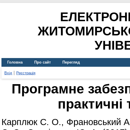
ЕЛЕКТРОН
ЖИТОМИРСЬК
УНІВ
Головна
Про сайт
Перегляд
Вхід
Реєстрація
Програмне забезп
практичні 
Карплюк С. О.
,
Франовський А