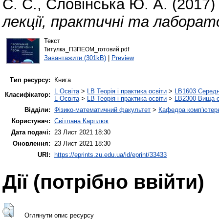
С. С.
,
Словінська Ю. А.
(2017
лекції, практичні та лаборато
Текст
Титулка_ПЗПЕОМ_готовий.pdf
Завантажити (301kB)
|
Preview
Тип ресурсу:
Книга
L Освіта
>
LB Теорія і практика освіти
>
LB1603 Середн
Класифікатор:
L Освіта
>
LB Теорія і практика освіти
>
LB2300 Вища о
Відділи:
Фізико-математичний факультет
>
Кафедра комп’ютерн
Користувач:
Світлана Карплюк
Дата подачі:
23 Лист 2021 18:30
Оновлення:
23 Лист 2021 18:30
URI:
https://eprints.zu.edu.ua/id/eprint/33433
Дії ​​(потрібно ввійти)
Оглянути опис ресурсу