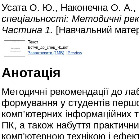
Усата О. Ю.
,
Наконечна О. А.
,
спеціальності: Методичні рек
Частина 1.
[Навчальний матер
Текст
Вступ_до_спец_Ч1.pdf
Завантажити (1MB)
|
Preview
Анотація
Методичні рекомендації до ла
формування у студентів першо
комп’ютерних інформаційних т
ПК, а також набуття практичн
комп'ютерною технікою і ефек