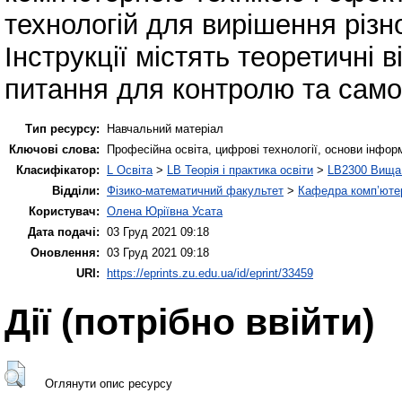
технологій для вирішення різ
Інструкції містять теоретичні 
питання для контролю та само
Тип ресурсу:
Навчальний матеріал
Ключові слова:
Професійна освіта, цифрові технології, основи інфор
Класифікатор:
L Освіта
>
LB Теорія і практика освіти
>
LB2300 Вища 
Відділи:
Фізико-математичний факультет
>
Кафедра комп’ютер
Користувач:
Олена Юріївна Усата
Дата подачі:
03 Груд 2021 09:18
Оновлення:
03 Груд 2021 09:18
URI:
https://eprints.zu.edu.ua/id/eprint/33459
Дії ​​(потрібно ввійти)
Оглянути опис ресурсу