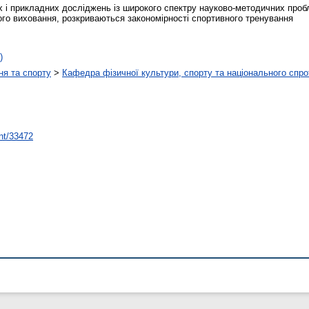
х і прикладних досліджень із широкого спектру науково-методичних проб
ого виховання, розкриваються закономірності спортивного тренування
)
ня та спорту
>
Кафедра фізичної культури, спорту та національного спро
int/33472