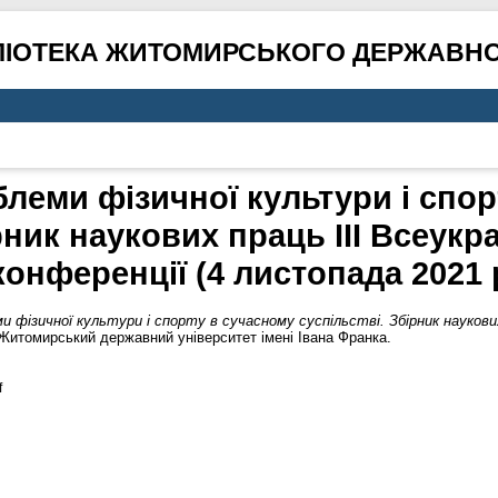
ЛІОТЕКА ЖИТОМИРСЬКОГО ДЕРЖАВНО
леми фізичної культури і спо
рник наукових праць III Всеукр
конференції (4 листопада 2021 
 фізичної культури і спорту в сучасному суспільстві. Збірник наукових
итомирський державний університет імені Івана Франка.
f