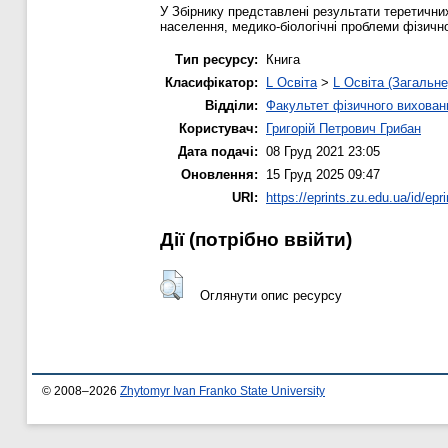
У Збірнику представлені результати теретични
населення, медико-біологічні проблеми фізичн
Тип ресурсу:
Книга
Класифікатор:
L Освіта
>
L Освіта (Загальне
Відділи:
Факультет фізичного вихован
Користувач:
Григорій Петрович Грибан
Дата подачі:
08 Груд 2021 23:05
Оновлення:
15 Груд 2025 09:47
URI:
https://eprints.zu.edu.ua/id/epr
Дії ​​(потрібно ввійти)
Оглянути опис ресурсу
© 2008–2026
Zhytomyr Ivan Franko State University