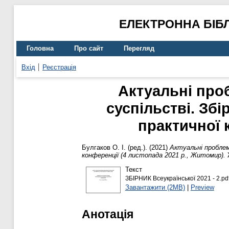
ЕЛЕКТРОННА БІБ
Головна
Про сайт
Перегляд
Вхід
Реєстрація
Актуальні проб
суспільстві. Збі
практичної 
Булгаков О. І.
(ред.). (2021)
Актуальні проблеми
конференції (4 листопада 2021 р., Житомир).
Ж
Текст
ЗБІРНИК Всеукраїнської 2021 - 2.pd
Завантажити (2MB)
|
Preview
Анотація