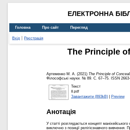
ЕЛЕКТРОННА БІБ
Головна
Про сайт
Перегляд
Вхід
Реєстрація
The Principle 
Артеменко М. А.
(2021)
The Principle of Concea
Філософські науки. № 89. С. 67–75. ISSN 2663
Текст
8.pdf
Завантажити (893kB)
|
Preview
Анотація
У статті розглядається концепт маніхейського
виключно з позиції релігієзнавчого вивчення. 