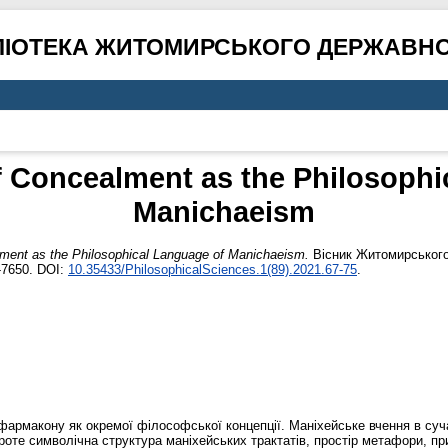
ЛІОТЕКА ЖИТОМИРСЬКОГО ДЕРЖАВНО
of Concealment as the Philosophi
Manichaeism
lment as the Philosophical Language of Manichaeism.
Вісник Житомирського 
-7650. DOI:
10.35433/PhilosophicalSciences.1(89).2021.67-75
.
 фармакону як окремої філософської концепції. Маніхейське вчення в суч
Проте символічна структура маніхейських трактатів, простір метафори, пр