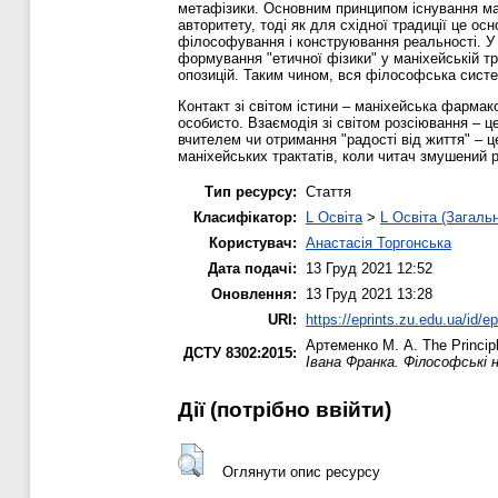
метафізики. Основним принципом існування ман
авторитету, тоді як для східної традиції це 
філософування і конструювання реальності. У
формування "етичної фізики" у маніхейській т
опозицій. Таким чином, вся філософська систе
Контакт зі світом істини – маніхейська фармако
особисто. Взаємодія зі світом розсіювання – ц
вчителем чи отримання "радості від життя" – 
маніхейських трактатів, коли читач змушений 
Тип ресурсу:
Стаття
Класифікатор:
L Освіта
>
L Освіта (Загаль
Користувач:
Анастасія Торгонська
Дата подачі:
13 Груд 2021 12:52
Оновлення:
13 Груд 2021 13:28
URI:
https://eprints.zu.edu.ua/id/e
Артеменко М. А.
The Princip
ДСТУ 8302:2015:
Івана Франка. Філософські 
Дії ​​(потрібно ввійти)
Оглянути опис ресурсу