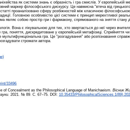
іхейства як системи знань є образність і гра смислів. У європейській м
основний маркер філософського дискурсу. Це навмисна "втеча від грецько
 статті проаналізовано сферу розбіжностей між класичною філософською
радиції. Головною особливістю цієї системи є принцип мерехтливої реаль
ма являє собою простір гри і фармакону, спрямованого на зняття стану д
логія. Вона є лікувальною для тих, хто звертається до неї через вчителя
е гра, поняття, дискредитоване у європейській метафізиці. Сприйняття ч
це мультифункціональна гра. Це "розгадування" або розпізнавання справж
розгадувати стромати автора.
не)
print/33496
le of Concealment as the Philosophical Language of Manichaeism.
Вісник Ж
науки
. 2021. № 89. С. 67–75. DOI:
10.35433/PhilosophicalSciences.1(89).20