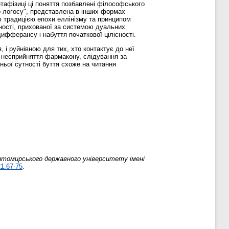
етафізиці ці поняття позбавлені філософського
го логосу", представлена в інших формах
 традицією епохи еллінізму та принципом
ності, прихованої за системою дуальних
ифферансу і набуття початкової цілісності.
, і руйнівною для тих, хто контактує до неї
и несприйняття фармакону, слідування за
ньої сутності буття схоже на читання
итомирського державного університету імені
21.67-75
.