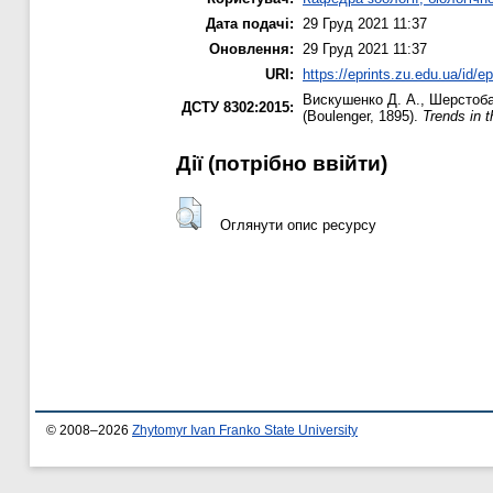
Дата подачі:
29 Груд 2021 11:37
Оновлення:
29 Груд 2021 11:37
URI:
https://eprints.zu.edu.ua/id/e
Вискушенко Д. А.
,
Шерстоба
ДСТУ 8302:2015:
(Boulenger, 1895).
Trends in 
Дії ​​(потрібно ввійти)
Оглянути опис ресурсу
© 2008–2026
Zhytomyr Ivan Franko State University