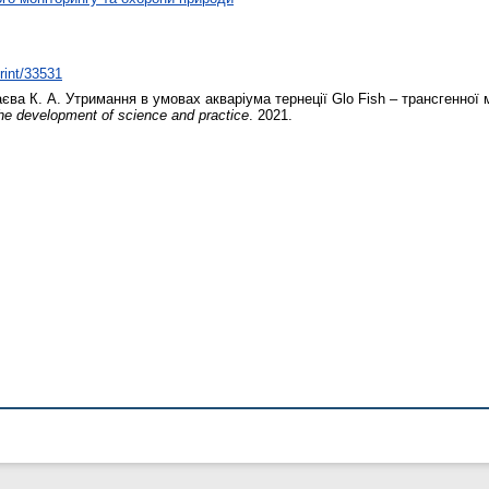
print/33531
єва К. А.
Утримання в умовах акваріума тернеції Glo Fish – трансгенної
the development of science and practice
. 2021.