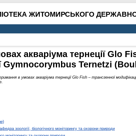
ЛІОТЕКА ЖИТОМИРСЬКОГО ДЕРЖАВНО
вах акваріума тернеції Glo Fi
 Gymnocorymbus Ternetzi (Boul
римання в умовах акваріума тернеції Glo Fish – трансгенної модифікації
e.
не)
афедра зоології, біологічного моніторингу та охорони природи
ого моніторингу та охорони природи