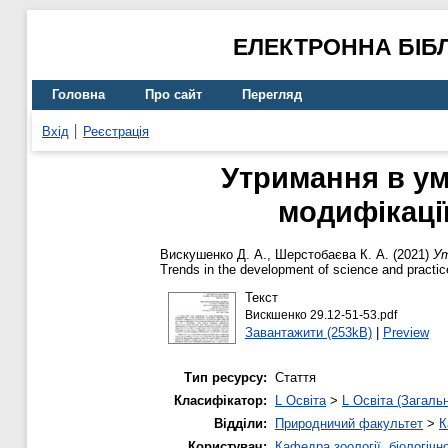
ЕЛЕКТРОННА БІБ
Головна
Про сайт
Перегляд
Вхід
Реєстрація
Утримання в умо
модифікації
Вискушенко Д. А.
,
Шерстобаєва К. А.
(2021)
Ут
Trends in the development of science and practic
Текст
Вискшенко 29.12-51-53.pdf
Завантажити (253kB)
|
Preview
Тип ресурсу:
Стаття
Класифікатор:
L Освіта
>
L Освіта (Загаль
Відділи:
Природничий факультет
>
К
Користувач:
Кафедра зоології, біологічн