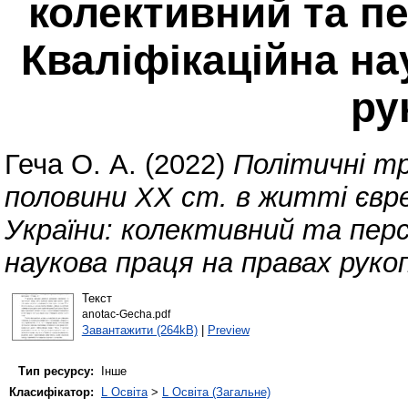
колективний та п
Кваліфікаційна на
ру
Геча О. А.
(2022)
Політичні тр
половини ХХ ст. в житті євр
України: колективний та перс
наукова праця на правах руко
Текст
anotac-Gecha.pdf
Завантажити (264kB)
|
Preview
Тип ресурсу:
Інше
Класифікатор:
L Освіта
>
L Освіта (Загальне)