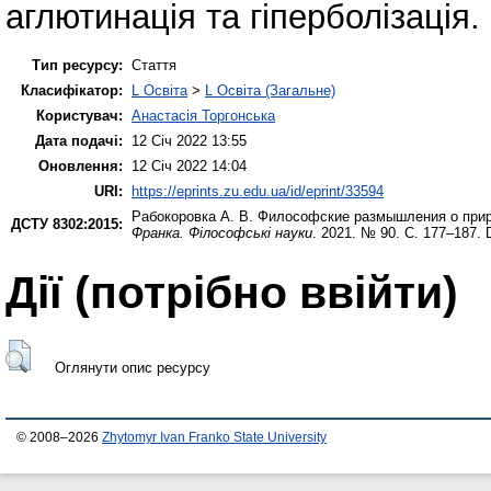
аглютинація та гіперболізація.
Тип ресурсу:
Стаття
Класифікатор:
L Освіта
>
L Освіта (Загальне)
Користувач:
Анастасія Торгонська
Дата подачі:
12 Січ 2022 13:55
Оновлення:
12 Січ 2022 14:04
URI:
https://eprints.zu.edu.ua/id/eprint/33594
Рабокоровка А. В.
Философские размышления о прир
ДСТУ 8302:2015:
Франка. Філософські науки
. 2021. № 90. С. 177–187.
Дії ​​(потрібно ввійти)
Оглянути опис ресурсу
© 2008–2026
Zhytomyr Ivan Franko State University