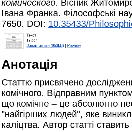
комического.
Вісник Житомирсь
Івана Франка. Філософські нау
7650. DOI:
10.35433/Philosophi
Текст
19.pdf
Завантажити (953kB)
|
Preview
Анотація
Статтю присвячено досліджен
комічного. Відправним пунктом
що комічне – це абсолютно не
"найгірших людей", яке виникл
каліцтва. Автор статті ставит