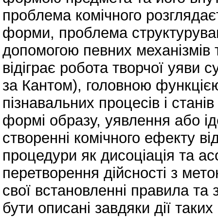
проблема комічного розглядає
форми, проблема структуруван
допомогою певних механізмів т
відіграє робота творчої уяви 
за Кантом), головною функцією
пізнавальних процесів і стані
формі образу, уявлення або ід
створенні комічного ефекту від
процедури як дисоціація та ас
перетворення дійсності з мет
свої встановленні правила та з
бути описані завдяки дії таких