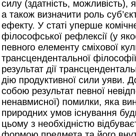
силу (здатність, можливість),
а також визначити роль суб’єкт
ефекту. У статі уперше комічн
філософської рефлексії (у якос
певного елементу сміхової кул
трансцендентальної філософії 
результат дії трансценденталь
дію продуктивної сили уяви. 
собою результат певної невідп
ненавмисної) помилки, яка в
природних умов існування буд
цьому з необхідністю відбува
формою предмета та його внут