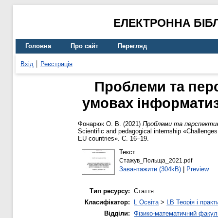
ЕЛЕКТРОННА БІБ
Головна
Про сайт
Перегляд
Вхід
Реєстрація
Проблеми та перс
умовах інформатиза
Фонарюк О. В.
(2021)
Проблеми та перспективи
Scientific and pedagogical internship «Challenge
EU countries». С. 16–19.
Текст
Стажув_Польща_2021.pdf
Завантажити (304kB)
|
Preview
Тип ресурсу:
Стаття
Класифікатор:
L Освіта
>
LB Теорія і практ
Відділи:
Фізико-математичний факул