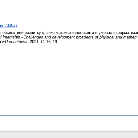
print/33627
ерспективи розвитку фізико-математичної освіти в умовах інформатизації
al internship «Challenges and development prospects of physical and mathemat
d EU countries»
. 2021. С. 16–19.