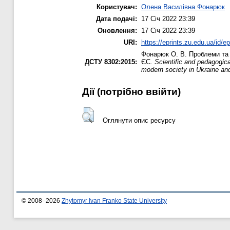
Користувач:
Олена Василівна Фонарюк
Дата подачі:
17 Січ 2022 23:39
Оновлення:
17 Січ 2022 23:39
URI:
https://eprints.zu.edu.ua/id/e
Фонарюк О. В.
Проблеми та п
ДСТУ 8302:2015:
ЄС.
Scientific and pedagogic
modern society in Ukraine an
Дії ​​(потрібно ввійти)
Оглянути опис ресурсу
© 2008–2026
Zhytomyr Ivan Franko State University