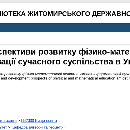
ЛІОТЕКА ЖИТОМИРСЬКОГО ДЕРЖАВНО
пективи розвитку фізико-мате
ції сучасного суспільства в Ук
 розвитку фізико-математичної освіти в умовах інформатизації сучасн
s and development prospects of physical and mathematical education amidst i
ика освіти
>
LB2300 Вища освіта
ьтет
>
Кафедра алгебри та геометрії