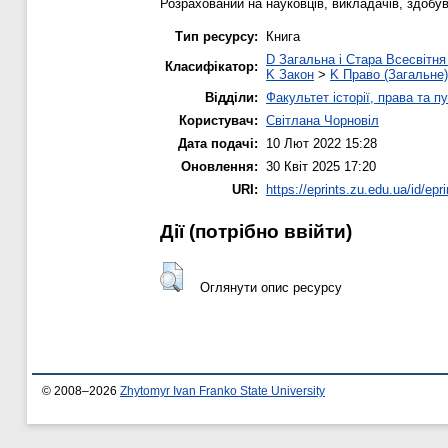
Розрахований на науковців, викладачів, здобув
Тип ресурсу:
Книга
D Загальна і Стара Всесвітня 
Класифікатор:
K Закон
>
K Право (Загальне)
Відділи:
Факультет історії, права та п
Користувач:
Світлана Чорновіл
Дата подачі:
10 Лют 2022 15:28
Оновлення:
30 Квіт 2025 17:20
URI:
https://eprints.zu.edu.ua/id/epr
Дії ​​(потрібно ввійти)
Оглянути опис ресурсу
© 2008–2026
Zhytomyr Ivan Franko State University