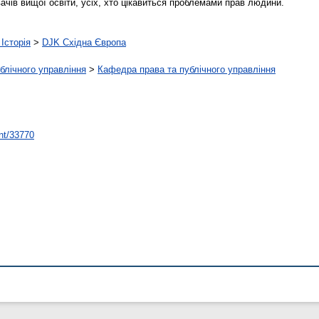
ачів вищої освіти, усіх, хто цікавиться проблемами прав людини.
Історія
>
DJK Східна Європа
ублічного управління
>
Кафедра права та публічного управління
int/33770