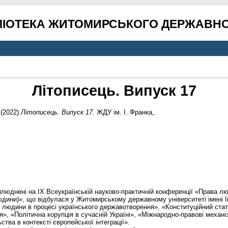
ЛІОТЕКА ЖИТОМИРСЬКОГО ДЕРЖАВНО
Літописець. Випуск 17
 (2022)
Літописець. Випуск 17.
ЖДУ ім. І. Франка,.
рилюднені на ІХ Всеукраїнській науково-практичній конференції «Права люд
людини)», що відбулася у Житомирському державному університеті імені І
а людини в процесі українського державотворення», «Конституційний ста
я», «Політична корупція в сучасній Україні», «Міжнародно-правові механі
ва в контексті європейської інтеграції».