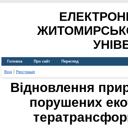
ЕЛЕКТРОН
ЖИТОМИРСЬК
УНІВ
Головна
Про сайт
Перегляд
Вхід
Реєстрація
Відновлення прир
порушених еко
тератрансфор