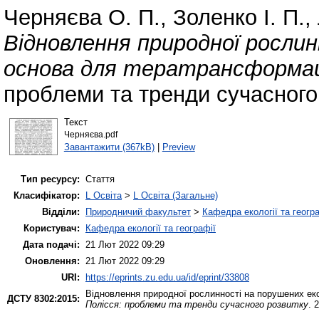
Черняєва О. П.
,
Золенко І. П.
,
Відновлення природної росли
основа для тератрансформац
проблеми та тренди сучасного 
Текст
Черняєва.pdf
Завантажити (367kB)
|
Preview
Тип ресурсу:
Стаття
Класифікатор:
L Освіта
>
L Освіта (Загальне)
Відділи:
Природничий факультет
>
Кафедра екології та геогр
Користувач:
Кафедра екології та географії
Дата подачі:
21 Лют 2022 09:29
Оновлення:
21 Лют 2022 09:29
URI:
https://eprints.zu.edu.ua/id/eprint/33808
Відновлення природної рослинності на порушених еко
ДСТУ 8302:2015:
Полісся: проблеми та тренди сучасного розвитку
. 