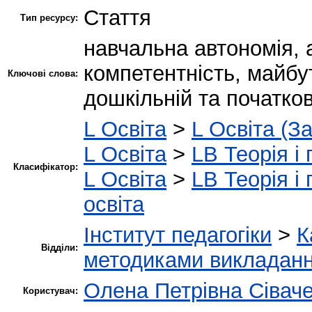
Стаття
Тип ресурсу:
навчальна автономія,
компетентність, майбут
Ключові слова:
дошкільній та початкові
L Освіта
>
L Освіта (З
L Освіта
>
LB Теорія і 
Класифікатор:
L Освіта
>
LB Теорія і 
освіта
Інститут педагогіки
>
К
Відділи:
методиками викладання
Олена Петрівна Сівач
Користувач: