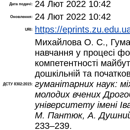
24 Лют 2022 10:42
Дата подачі:
24 Лют 2022 10:42
Оновлення:
https://eprints.zu.edu.u
URI:
Михайлова О. С.
,
Гума
навчання у процесі ф
компетентності майбут
дошкільній та початков
гуманітарних наук: мі
ДСТУ 8302:2015:
молодих вчених Дрого
університету імені І
М. Пантюк, А. Душний,
233–239.