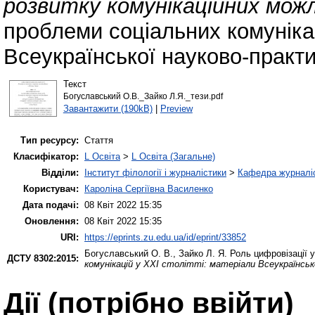
розвитку комунікаційних мож
проблеми соціальних комунікац
Всеукраїнської науково-практи
Текст
Богуславський О.В._Зайко Л.Я._тези.pdf
Завантажити (190kB)
|
Preview
Тип ресурсу:
Стаття
Класифікатор:
L Освіта
>
L Освіта (Загальне)
Відділи:
Інститут філології і журналістики
>
Кафедра журналіс
Користувач:
Кароліна Сергіївна Василенко
Дата подачі:
08 Квіт 2022 15:35
Оновлення:
08 Квіт 2022 15:35
URI:
https://eprints.zu.edu.ua/id/eprint/33852
Богуславський О. В.
,
Зайко Л. Я.
Роль цифровізації у
ДСТУ 8302:2015:
комунікацій у ХХІ столітті: матеріали Всеукраїнськ
Дії ​​(потрібно ввійти)