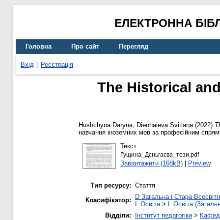
ЕЛЕКТРОННА БІБ
Головна
Про сайт
Перегляд
Вхід
Реєстрація
The Historical an
Hushchyna Daryna
,
Dienhaieva Svitlana
(2022)
T
навчання іноземних мов за професійним спря
Текст
Гущина_Дєньгаєва_тези.pdf
Завантажити (168kB)
|
Preview
Тип ресурсу:
Стаття
D Загальна і Стара Всесвітн
Класифікатор:
L Освіта
>
L Освіта (Загаль
Відділи:
Інститут педагогіки
>
Кафедр