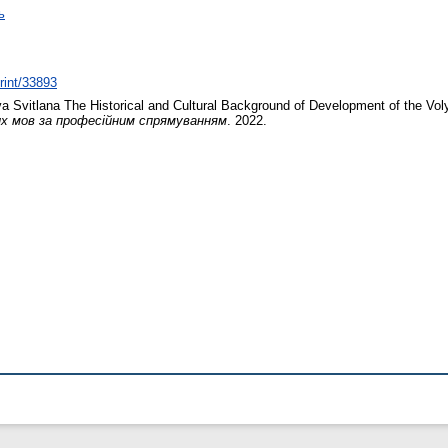
ь
print/33893
a Svitlana
The Historical and Cultural Background of Development of the Volyn
их мов за професійним спрямуванням
. 2022.