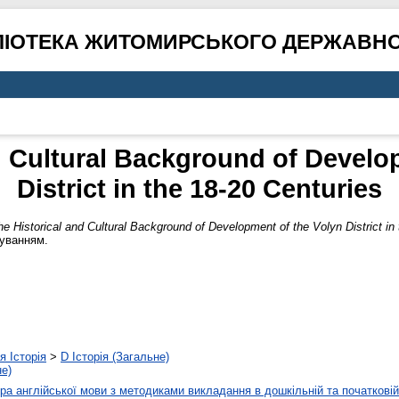
ЛІОТЕКА ЖИТОМИРСЬКОГО ДЕРЖАВНО
d Cultural Background of Develo
District in the 18-20 Centuries
he Historical and Cultural Background of Development of the Volyn District in 
муванням.
я Історія
>
D Історія (Загальне)
не)
а англійської мови з методиками викладання в дошкільній та початковій 