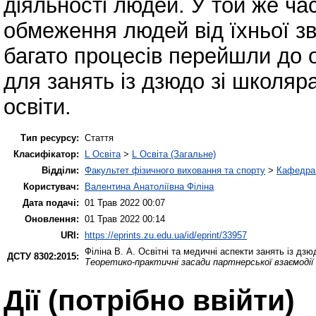
діяльності людей. У той же ча
обмеження людей від їхньої зв
багато процесів перейшли до 
для занять із дзюдо зі школяр
освіти.
Тип ресурсу:
Стаття
Класифікатор:
L Освіта
>
L Освіта (Загальне)
Відділи:
Факультет фізичного виховання та спорту
>
Кафедра 
Користувач:
Валентина Анатоліївна Філіна
Дата подачі:
01 Трав 2022 00:07
Оновлення:
01 Трав 2022 00:14
URI:
https://eprints.zu.edu.ua/id/eprint/33957
Філіна В. А.
Освітні та медичні аспекти занять із дзю
ДСТУ 8302:2015:
Теоретико-практичні засади партнерської взаємодії 
Дії ​​(потрібно ввійти)