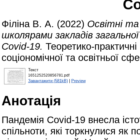
Co
Філіна В. А.
(2022)
Освітні та
школярами закладів загальної 
Covid-19.
Теоретико-практичні 
соціономічної та освітньої сфе
Текст
1651252520856781.pdf
Завантажити (581kB)
|
Preview
Анотація
Пандемія Covid-19 внесла істот
спільноти, які торкнулися як п