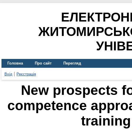
ЕЛЕКТРОН
ЖИТОМИРСЬК
УНІВ
Головна
Про сайт
Перегляд
Вхід
Реєстрація
New prospects fo
competence approa
training