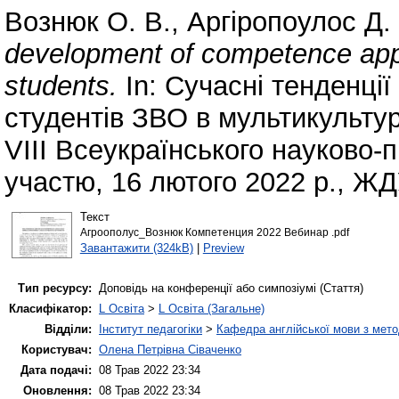
Вознюк О. В.
,
Аргіропоулос Д.
development of competence appro
students.
In: Сучасні тенденції
студентів ЗВО в мультикультур
VІІІ Всеукраїнського науково-
участю, 16 лютого 2022 р., ЖД
Текст
Агроополус_Вознюк Компетенция 2022 Вебинар .pdf
Завантажити (324kB)
|
Preview
Тип ресурсу:
Доповідь на конференції або симпозіумі (Стаття)
Класифікатор:
L Освіта
>
L Освіта (Загальне)
Відділи:
Інститут педагогіки
>
Кафедра англійської мови з мето
Користувач:
Олена Петрівна Сіваченко
Дата подачі:
08 Трав 2022 23:34
Оновлення:
08 Трав 2022 23:34