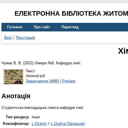
ЕЛЕКТРОННА БІБЛІОТЕКА ЖИТО
Головна
Про сайт
Перегляд
Вхід
Реєстрація
Хі
Чумак В. В.
(2022)
Хімера №9.
Кафедра хімії.
Текст
Himera9.pdf
Завантажити (4MB)
|
Preview
Анотація
Студентсько-викладацька газета кафедри хімії
Тип ресурсу:
Інше
Класифікатор:
L Освіта
>
L Освіта (Загальне)