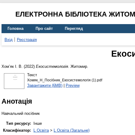
ЕЛЕКТРОННА БІБЛІОТЕКА ЖИТО
Головна
Про сайт
Перегляд
Вхід
Реєстрація
Екос
Хом’як І. В.
(2022)
Екосистемологія.
Житомир.
Текст
Хомяк_Н_Посібник_Екосистемологія (1).pdf
Завантажити (6MB)
|
Preview
Анотація
Навчальний посібник
Тип ресурсу:
Інше
Класифікатор:
L Освіта
>
L Освіта (Загальне)