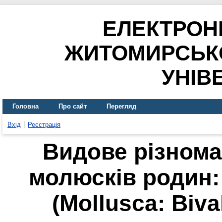
ЕЛЕКТРОН
ЖИТОМИРСЬК
УНІВ
Головна
Про сайт
Перегляд
Вхід
Реєстрація
Видове різнома
молюсків родин: 
(Mollusca: Biva