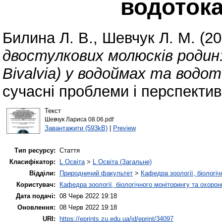
водотока
Билина Л. В.
,
Шевчук Л. М.
(20
двостулкових молюсків родин: U
Bivalvia) у водоймах та водот
сучасні проблеми і перспектив
Текст
Шевчук Лариса 08.06.pdf
Завантажити (593kB)
|
Preview
Тип ресурсу:
Стаття
Класифікатор:
L Освіта
>
L Освіта (Загальне)
Відділи:
Природничий факультет
>
Кафедра зоології, біологі
Користувач:
Кафедра зоології, біологічного моніторингу та охоро
Дата подачі:
08 Черв 2022 19:18
Оновлення:
08 Черв 2022 19:18
URI:
https://eprints.zu.edu.ua/id/eprint/34097