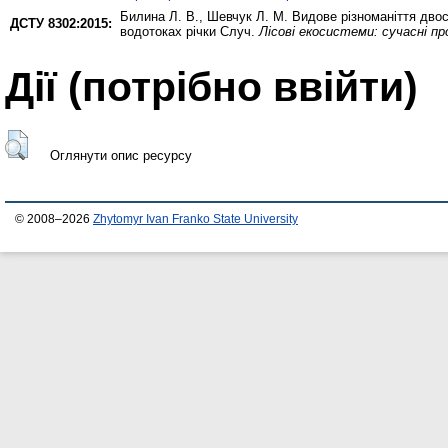
Билина Л. В.
,
Шевчук Л. М.
Видове різноманіття двост
ДСТУ 8302:2015:
водотоках річки Случ.
Лісові екосистеми: сучасні пр
Дії ​​(потрібно ввійти)
Оглянути опис ресурсу
© 2008–2026
Zhytomyr Ivan Franko State University