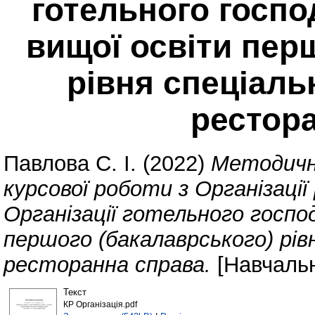
готельного госп
вищої освіти пер
рівня спеціаль
рестор
Павлова С. І.
(2022)
Методичні
курсової роботи з Організаці
Організації готельного госпо
першого (бакалаврського) рів
ресторанна справа.
[Навчальн
Текст
КР Організація.pdf