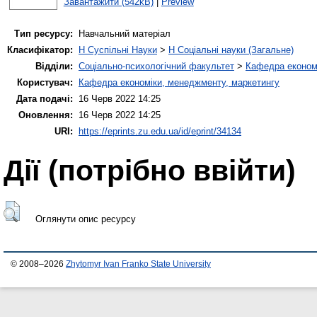
Завантажити (542kB)
|
Preview
Тип ресурсу:
Навчальний матеріал
Класифікатор:
H Суспільні Науки
>
H Соціальні науки (Загальне)
Відділи:
Соціально-психологічний факультет
>
Кафедра економі
Користувач:
Кафедра економіки, менеджменту, маркетингу
Дата подачі:
16 Черв 2022 14:25
Оновлення:
16 Черв 2022 14:25
URI:
https://eprints.zu.edu.ua/id/eprint/34134
Дії ​​(потрібно ввійти)
Оглянути опис ресурсу
© 2008–2026
Zhytomyr Ivan Franko State University