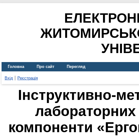
ЕЛЕКТРОН
ЖИТОМИРСЬК
УНІВ
Головна
Про сайт
Перегляд
Вхід
Реєстрація
Інструктивно-ме
лабораторних 
компоненти «Ергог