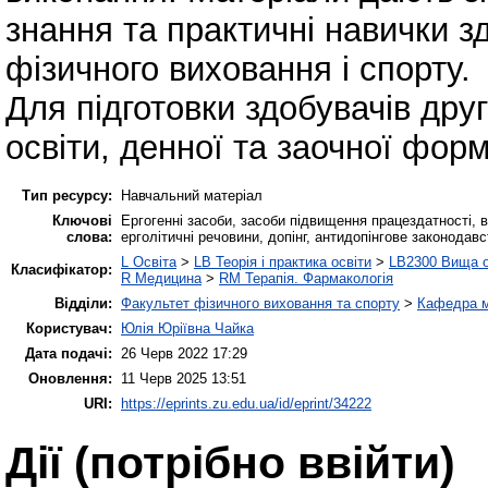
знання та практичні навички з
фізичного виховання і спорту.
Для підготовки здобувачів друг
освіти, денної та заочної фор
Тип ресурсу:
Навчальний матеріал
Ключові
Ергогенні засоби, засоби підвищення працездатності, в
слова:
ерголітичні речовини, допінг, антидопінгове законодавс
L Освіта
>
LB Теорія і практика освіти
>
LB2300 Вища о
Класифікатор:
R Медицина
>
RM Терапія. Фармакологія
Відділи:
Факультет фізичного виховання та спорту
>
Кафедра м
Користувач:
Юлія Юріївна Чайка
Дата подачі:
26 Черв 2022 17:29
Оновлення:
11 Черв 2025 13:51
URI:
https://eprints.zu.edu.ua/id/eprint/34222
Дії ​​(потрібно ввійти)